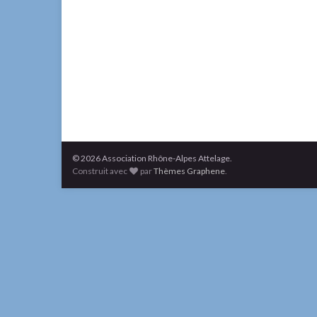
© 2026 Association Rhône-Alpes Attelage.
Construit avec
par
Thèmes Graphene
.