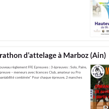
rathon d’attelage à Marboz (Ain)
règlement FFE Epreuves : 3 épreuves : Solo, Paire,
reuve – meneurs avec licences Club, amateur ou Pro
aniabilité combinée’’ Pour chaque épreuve, 2 manches