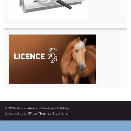
© 2026 Association Rhône-Alpes Attelage.
Construit avec
par
Thèmes Graphene
.