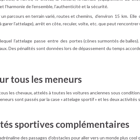
 l’harmonie de l’ensemble, l’authenticité et la sécurité.
sur un parcours en terrain varié, routes et chemins, d’environ 15 km. El
à garer l’attelage), arrêt en côte, reculer, volte, etc. que peut rencontrer
lequel l’attelage passe entre des portes (cônes surmontés de balles). S
vaux. Des pénalités sont données lors de dépassement du temps accordé
our tous les meneurs
à tous les chevaux, attelés à toutes les voitures anciennes sous conditi
urs sont passés par la case « attelage sportif » et les deux activités s
vités sportives complémentaires
 l’adrénaline des passages d’obstacles pour aller vers un monde plus cool o