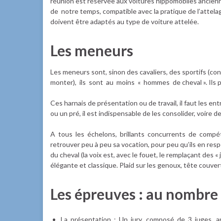
réunion est réservée aux voitures hippomobiles anci
de notre temps, compatible avec la pratique de l’attela
doivent être adaptés au type de voiture attelée.
Les meneurs
Les meneurs sont, sinon des cavaliers, des sportifs (co
monter), ils sont au moins « hommes de cheval ». Ils po
Ces harnais de présentation ou de travail, il faut les en
ou un pré, il est indispensable de les consolider, voire d
A tous les échelons, brillants concurrents de compé
retrouver peu à peu sa vocation, pour peu qu’ils en resp
du cheval (la voix est, avec le fouet, le remplaçant des «
élégante et classique. Plaid sur les genoux, tête couver
Les épreuves : au nombre 
La présentation : Un jury, composé de 3 juges, app