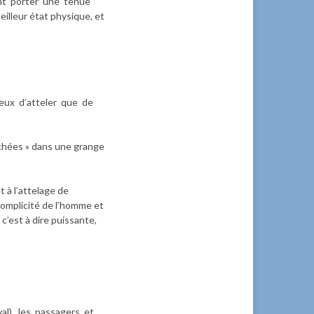
ent porter une tenue
illeur état physique, et
ereux d’atteler que de
nichées » dans une grange
à l’attelage de
 complicité de l’homme et
 c’est à dire puissante,
val), les passagers et