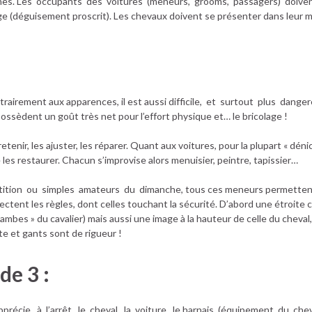
ennes. Les occupants des voitures (meneurs, grooms, passagers) doiv
ge (déguisement proscrit). Les chevaux doivent se présenter dans leur me
ntrairement aux apparences, il est aussi difficile, et surtout plus dang
ssèdent un goût très net pour l’effort physique et… le bricolage !
tretenir, les ajuster, les réparer. Quant aux voitures, pour la plupart « dé
e les restaurer. Chacun s’improvise alors menuisier, peintre, tapissier…
tition ou simples amateurs du dimanche, tous ces meneurs permettent 
ectent les règles, dont celles touchant la sécurité. D’abord une étroite
 jambes » du cavalier) mais aussi une image à la hauteur de celle du cheval,
te et gants sont de rigueur !
de 3 :
récie, à l’arrêt, le cheval, la voiture, le harnais (équipement du che