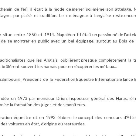
 chemin de fer), il était à la mode de mener soi-même son attelage. 
gne, par plaisir et tradition. Le « ménage » à l’anglaise reste encore 
e situe entre 1850 et 1914. Napoléon III était un passionné de l’atte
 ton de se montrer en public avec un bel équipage, surtout au Bois de
aditionalistes que les Anglais, oublièrent presque complètement la t
et brûlèrent souvent les harnais pour en récupérer les métaux…
’Edimbourg, Président de la Fédération Equestre Internationale lance l
ondée en 1973 par monsieur Drion, inspecteur général des Haras, réint
nise la formation des juges et des moniteurs.
dération équestre et en 1993 élabore le concept des concours d’Atte
des voitures en état, d’origine ou restaurées.