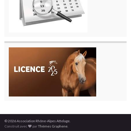
© 2026 Association Rhône-Alpes Attelage.
Construit avec
par
Thèmes Graphene
.