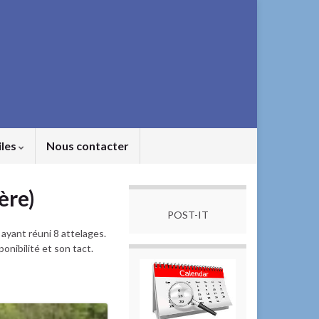
iles
Nous contacter
ère)
POST-IT
ayant réuni 8 attelages.
onibilité et son tact.