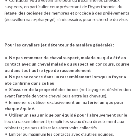
¤ Contacter votre vétérinaire pour qu’il examine les chevaux
suspects, en particulier ceux présentant de l’hyperthermie, du
jetage, des œdèmes des membres et procède à des prélèvements
(écouvillon naso-pharyngé) si nécessaire, pour recherche du virus
Pour les cavaliers (et détenteur de manière générale) :
¤
Ne pas emmener de cheval suspect, malade ou qui a été en
contact avec un cheval malade ou suspect en concours, course
ou dans tout autre type de rassemblement
¤
Ne pas se rendre dans un rassemblement lorsqu’un foyer a
été confirmé dans ce lieu
¤
S’assurer de la propreté des boxes
(nettoyage et désinfection
avant l’entrée de votre cheval, puis entre les chevaux).
¤ Emmener et utiliser exclusivement
un matériel unique pour
chaque équidé
.
¤ Utiliser un
seau unique par équidé pour l’abreuvement
sur le
lieu du rassemblement (remplir les seaux d’eau directement aux
robinets) ; ne pas utiliser les abreuvoirs collectifs.
¤ Limiter au maximum les contacts avec d’autres équidés,