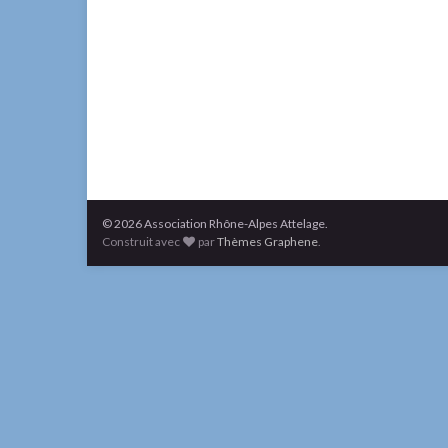
© 2026 Association Rhône-Alpes Attelage.
Construit avec
par
Thèmes Graphene
.